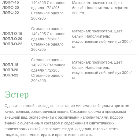
ЛОПФ-15
140х205 Стеганное
Материал: поликоттон. Цвет:
ЛОПФ-20
одеяло 172х205
белый. Наполнитель: холфитекс
ЛОПФ-22
Стеганное одеяло
300 г/м.
200х205
Стеганное одеяло
Материал: поликоттон. Цвет:
ЛОПЛ-О-15
140х205 Стеганное
белый. Наполнитель:
ЛОПЛ-О-20
одеяло 172х205
искусственный лебяжий пух 300 г/
ЛОПЛ-О-22
Стеганное одеяло
м.
200х205
Стеганное одеяло
Материал: поликоттон. Цвет:
ЛОПЛ-15
140х205 Стеганное
белый. Наполнитель:
ЛОПЛ-20
одеяло 172х205
искусственный лебяжий пух 300 г/
ЛОПЛ-22
Стеганное одеяло
м.
200х205
Эстер
Одна из сложнейших задач – сочетание минимальной цены и при этом
качественный, эргономичный пошив. Сохраняя формы и прекрасный
внешний вид, эксперименты с различными наполнителями, подбор
тканей с облегченным составом и содержанием синтетических
полиэстровых нитей, позволяет создать изделия, которые легко
гладить, экономно стирать и просто использовать.