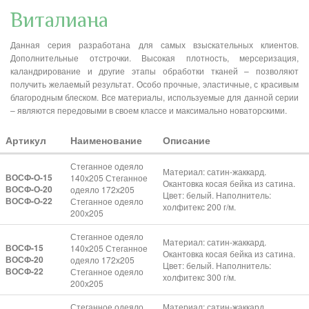
Виталиана
Данная серия разработана для самых взыскательных клиентов.
Дополнительные отстрочки. Высокая плотность, мерсеризация,
каландрирование и другие этапы обработки тканей – позволяют
получить желаемый результат. Особо прочные, эластичные, с красивым
благородным блеском. Все материалы, используемые для данной серии
– являются передовыми в своем классе и максимально новаторскими.
Артикул
Наименование
Описание
Стеганное одеяло
Материал: сатин-жаккард.
ВОСФ-О-15
140х205 Стеганное
Окантовка косая бейка из сатина.
ВОСФ-О-20
одеяло 172х205
Цвет: белый. Наполнитель:
ВОСФ-О-22
Стеганное одеяло
холфитекс 200 г/м.
200х205
Стеганное одеяло
Материал: сатин-жаккард.
ВОСФ-15
140х205 Стеганное
Окантовка косая бейка из сатина.
ВОСФ-20
одеяло 172х205
Цвет: белый. Наполнитель:
ВОСФ-22
Стеганное одеяло
холфитекс 300 г/м.
200х205
Стеганное одеяло
Материал: сатин-жаккард.